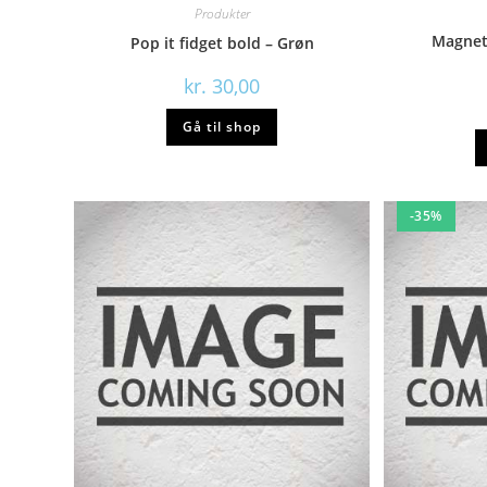
Produkter
Magnet
Pop it fidget bold – Grøn
kr.
30,00
Gå til shop
-35%