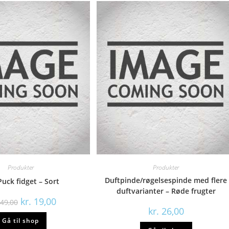
Produkter
Produkter
Duftpinde/røgelsespinde med flere
uck fidget – Sort
duftvarianter – Røde frugter
Den
Den
kr.
19,00
49,00
oprindelige
aktuelle
kr.
26,00
pris
pris
Gå til shop
var:
er:
kr. 149,00.
kr. 19,00.