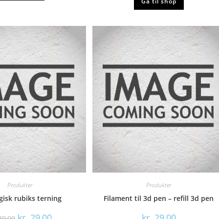
Gå til shop
Produkter
Produkter
isk rubiks terning
Filament til 3d pen – refill 3d pen
Den
Den
kr.
29,00
kr.
29,00
9,00