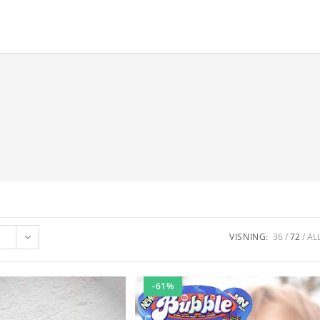
VISNING:
36
72
AL
-61%