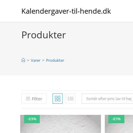
Skip
Kalendergaver-til-hende.dk
to
content
Produkter
>
Varer
>
Produkter
Filter
Sortér efter pris: lav til høj
-69%
-85%