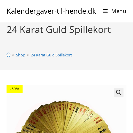
Skip
Kalendergaver-til-hende.dk
to
Menu
content
24 Karat Guld Spillekort
>
Shop
>
24 Karat Guld Spillekort
-59%
🔍