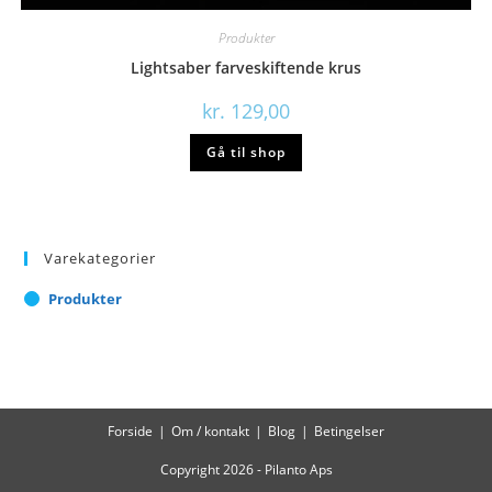
Produkter
Lightsaber farveskiftende krus
kr.
129,00
Gå til shop
Varekategorier
Produkter
Forside
Om / kontakt
Blog
Betingelser
Copyright 2026 - Pilanto Aps