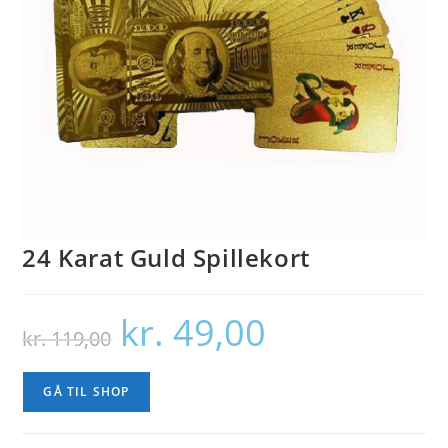
24 Karat Guld Spillekort
kr.
49,00
Den
Den
kr.
119,00
oprindelige
aktuelle
pris
pris
var:
er:
kr. 119,00.
kr. 49,00.
GÅ TIL SHOP