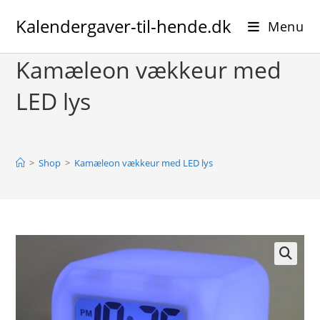
Skip
Kalendergaver-til-hende.dk
to
Menu
content
Kamæleon vækkeur med
LED lys
>
Shop
>
Kamæleon vækkeur med LED lys
🔍