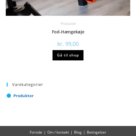
Produkter
Fod-Hængekøje
kr.
99,00
Gå til shop
Varekategorier
Produkter
Forside
Om / kontakt
Blog
Betingelser