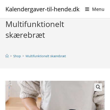
Skip
Kalendergaver-til-hende.dk
to
Menu
content
Multifunktionelt
skærebræt
>
Shop
>
Multifunktionelt skærebræt
🔍