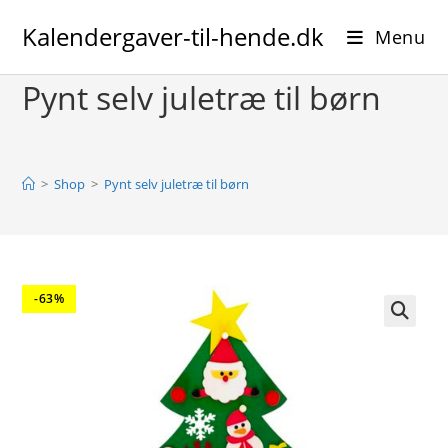
Skip
Kalendergaver-til-hende.dk
to
Menu
content
Pynt selv juletræ til børn
>
Shop
>
Pynt selv juletræ til børn
-63%
🔍