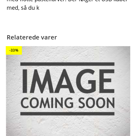
med, så du k
Relaterede varer
-33%