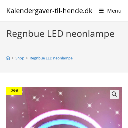
Skip
Kalendergaver-til-hende.dk
to
Menu
content
Regnbue LED neonlampe
>
Shop
>
Regnbue LED neonlampe
-29%
🔍