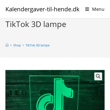
Skip
Kalendergaver-til-hende.dk
to
Menu
content
TikTok 3D lampe
>
Shop
>
TikTok 3D lampe
🔍